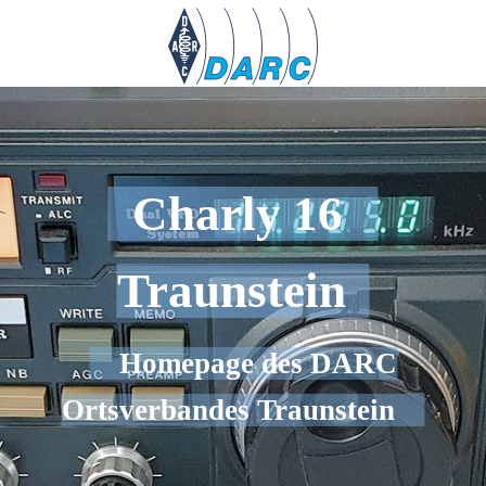
Charly 16
Traunstein
Homepage des DARC
Ortsverbandes Traunstein